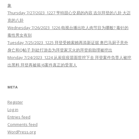
象
Thursday 7/27/2023 1227 亨特甜心交易的内容 吉尔拜登的八卦 大迈
克的八卦
Wednesday 7/26/2023 1226 电视台播出吃人肉节目为哪般? 毒针的
毒性男女有别
Tuesday 7/25/2023 1225 拜登受贿索贿再添新证据 奥巴马厨子意外
身亡和Q帖子 到处打游击为拜登家灭火的拜登前助理被挖出
Monday 7/24/2023 1224 从炭疽疫苗面世挖下去 拜登案件负责人被挖
出黑料 拜登再被揭 J6案件真正的受害人
META
Register
Log in
Entries feed
Comments feed
WordPress.org