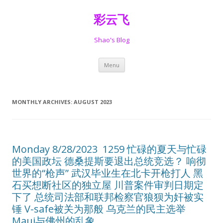
彩云飞
Shao's Blog
Skip
Menu
to
content
MONTHLY ARCHIVES:
AUGUST 2023
Monday 8/28/2023 1259 忙碌的夏天与忙碌
的美国政坛 德桑提斯要退出总统竞选？ 响彻
世界的“枪声” 武汉毕业生在北卡开枪打人 黑
石买想断社区的独立屋 川普案件审判日期定
下了 总统司法部和联邦检察官狼狈为奸被实
锤 V-safe被关为那般 乌克兰的民主选举
Maui与佛州的乱象