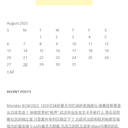
August 2023
S
M
T
W
T
F
S
1
2
3
4
5
6
7
8
9
10
11
12
13
14
15
16
17
18
19
20
21
22
23
24
25
26
27
28
29
30
31
« Jul
RECENT POSTS
Monday 8/28/2023 1259 忙碌的夏天与忙碌的美国政坛 德桑提斯要退
出总统竞选？ 响彻世界的“枪声” 武汉毕业生在北卡开枪打人 黑石买想
断社区的独立屋 川普案件审判日期定下了 总统司法部和联邦检察官狼
狈为奸被实锤 V-safe被关为那般 乌克兰的民主选举 Maui与佛州的乱