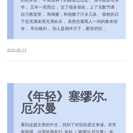
学， 五年一晃而过， 交了很多朋友，上了无数节课，
自习教室里， 和闺蜜，和他撒下汗水几多。 留校的日
子也充满友情充满欢乐， 虽然住着两人一间的集体宿
舍， 早出晚归， 别人是相伴月下，蜜语切切，
2015-05-17
《年轻》塞缪尔.
厄尔曼
看到这篇文章的中文，找到了对应的原文来读。非常
有同感，分享给朋友们. 年轻（ 塞缪尔.厄尔曼） 年