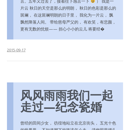
言。五年又过去了，接着往下感言一下
） 我是一
片云 秋日的天空是那么的明朗， 秋日的色彩是那么的
斑斓， 在这斑斓明朗的日子里， 我化为一片云， 飘
飘然降落人间。 带给慈母严父的， 有欢笑，有悲颜，
更有无数的忧烦—— 担心小小的云儿 将要经�
2015-09-17
风风雨雨我们一起
走过—纪念瓷婚
曾经的田间少女， 彷徨地站立在北京街头， 五光十色
的世界里， 不知道脚下的路该怎么走。 清华园里埋头