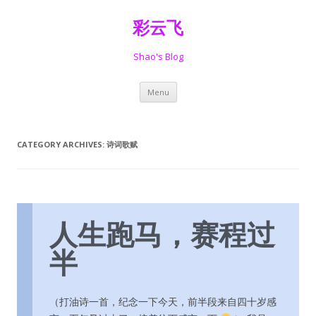
彩云飞
Shao's Blog
Skip
Menu
to
content
CATEGORY ARCHIVES:
诗词歌赋
人生跑马，赛程过
半
（打油诗一首，纪念一下今天，前半段来自四十岁感