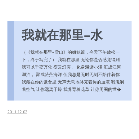
我就在那里–水
（《我就在那里–雪山》的姐妹篇，今天下午放松一
下，终于写完了） 我就在那里 无论你是否感觉得到
我可以千变万化 变云幻雾， 化身潺潺小溪 汇成江河
湖泊， 聚成茫茫海洋 但我总是无时无刻不陪伴着你
我藏在你的饭食里 无声无息地补充着你的血液 我滋润
着空气 让你远离干燥 我养育着花草 让你周围的世�
2011-12-02