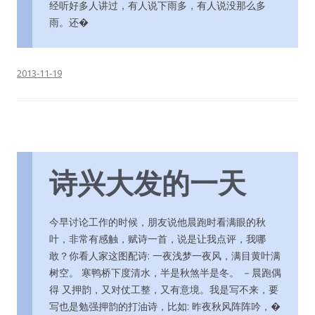
经听好多人讲过，有人说下雨多，有人说没那么多
雨。还�
2013-11-19
诗兴大发的一天
今早讨论工作的时候，朋友说他晨跑时看满眼的秋
叶，非常有感触，赋诗一首，说是让我点评，我哪
敢？你看人家这图配诗: 一夜浅梦一夜风，满目黄叶满
树空。 寒鸭桥下度清水，半是秋煞半是冬。 －晨跑偶
得 又押韵，又对仗工整，又有意境。我是写不来，要
写也是勉强押韵的打油诗，比如: 昨夜秋风阵阵吟，�