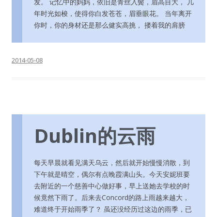
发。 记忆中的妈妈，依旧是青丝入鬓，眉高目大， 几
年时光如梭，使得你白发苍苍，眉垂眼花。 当年离开
你时，你的身材还是那么健实高挑， 搂着我的肩膀
2014-05-08
Dublin的云雨
每天早晨就看见满天乌云，然后就开始慢慢消散，到
下午就是晴空，偶尔有点晚霞满山头。今天安妮班要
去附近的一个慈善中心做好事，早上送她去学校的时
候竟然下雨了。后来去Concord的路上雨越来越大，
难道终于开始雨季了？ 虽还没经历过这边的雨季，已