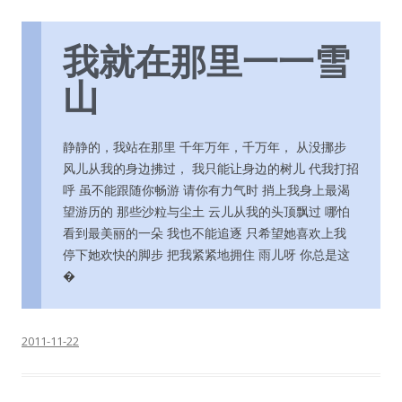
我就在那里一一雪
山
静静的，我站在那里 千年万年，千万年， 从没挪步
风儿从我的身边拂过， 我只能让身边的树儿 代我打招
呼 虽不能跟随你畅游 请你有力气时 捎上我身上最渴
望游历的 那些沙粒与尘土 云儿从我的头顶飘过 哪怕
看到最美丽的一朵 我也不能追逐 只希望她喜欢上我
停下她欢快的脚步 把我紧紧地拥住 雨儿呀 你总是这
�
2011-11-22