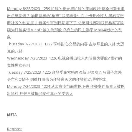
Monday 8/28/2023 1259 忙碌的夏天与忙碌的美国政坛 德桑提斯要退
出总统竞选？ 响彻世界的“枪声” 武汉毕业生在北卡开枪打人 黑石买想
断社区的独立屋 川普案件审判日期定下了 总统司法部和联邦检察官狼
狈为奸被实锤 V-safe被关为那般 乌克兰的民主选举 Maui与佛州的乱
象
Thursday 7/27/2023 1227 亨特甜心交易的内容 吉尔拜登的八卦 大迈
克的八卦
Wednesday 7/26/2023 1226 电视台播出吃人肉节目为哪般? 毒针的
毒性男女有别
Tuesday 7/25/2023 1225 拜登受贿索贿再添新证据 奥巴马厨子意外
身亡和Q帖子 到处打游击为拜登家灭火的拜登前助理被挖出
Monday 7/24/2023 1224 从炭疽疫苗面世挖下去 拜登案件负责人被挖
出黑料 拜登再被揭 J6案件真正的受害人
META
Register