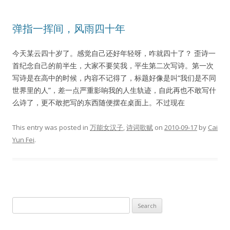
弹指一挥间，风雨四十年
今天某云四十岁了。感觉自己还好年轻呀，咋就四十了？ 歪诗一
首纪念自己的前半生，大家不要笑我，平生第二次写诗。第一次
写诗是在高中的时候，内容不记得了，标题好像是叫“我们是不同
世界里的人”，差一点严重影响我的人生轨迹，自此再也不敢写什
么诗了，更不敢把写的东西随便摆在桌面上。不过现在
This entry was posted in
万能女汉子
,
诗词歌赋
on
2010-09-17
by
Cai
Yun Fei
.
Search
for: