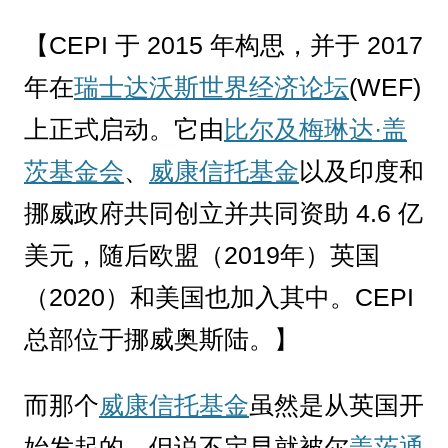
【CEPI 于 2015 年构思，并于 2017
年在
瑞士达沃斯
世界经济论坛
(WEF)
上正式启动。它由
比尔及梅琳达·盖
茨基金会
、
威康信托基金
以及印度和
挪威政府共同创立并共同资助 4.6 亿
美元，随后欧盟（2019年）英国
（2020）和美国也加入其中。CEPI
总部位于挪威奥斯陆。】
而那个
威康信托基金
虽然是从英国开
始发起的，但说不定早就被尔
盖茨通