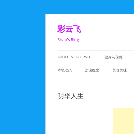
彩云飞
Shao's Blog
ABOUT SHAO’S WEB
健身与保健
本地动态
滚滚红尘
美食美味
DCA活动
人在旅途
明华人生
湾区活动
码工世界
美食活动
生活记录
政治活动
心动一刻
学校活动
人生感悟