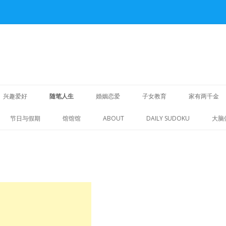
Skip
to
兴趣爱好
随笔人生
婚姻恋爱
子女教育
家有两千金
content
重拾旧爱
节日与假期
馆馆馆
ABOUT
DAILY SUDOKU
大脑
明华人生
诗词歌赋
随笔散文