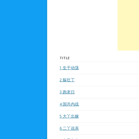
人生入梦
TITLE
1
生于动荡
2
躲壮丁
3
跑老日
4
国共内战
5
大丫出嫁
6
二丫说亲