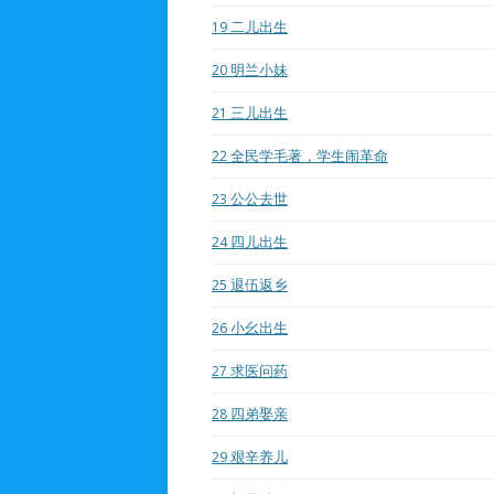
19
二儿出生
20
明兰小妹
21
三儿出生
22
全民学毛著，学生闹革命
23
公公去世
24
四儿出生
25
退伍返乡
26
小幺出生
27
求医问药
28
四弟娶亲
29
艰辛养儿