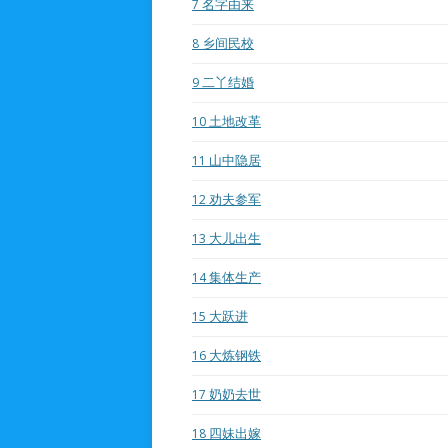
7
名字由来
8
乡间民校
9
二丫结婚
10
土地改革
11
山中隐居
12
劝夫参军
13
大儿出生
14
集体生产
15
大跃进
16
大炼钢铁
17
奶奶去世
18
四妹出嫁