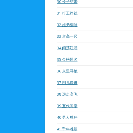
30
长子结婚
31
打工挣钱
32
姐弟翻脸
33
道高一尺
34
闯荡江湖
35
金榜题名
36
众里寻她
37
四儿接班
38
远走高飞
39
五代同堂
40
男人尊严
41
千年难题