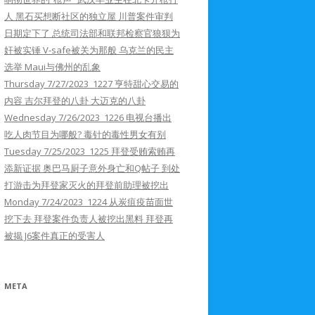
人 黑石买想断社区的独立屋 川普案件审判
日期定下了 总统司法部和联邦检察官狼狈为
奸被实锤 V-safe被关为那般 乌克兰的民主
选举 Maui与佛州的乱象
Thursday 7/27/2023 1227 亨特甜心交易的
内容 吉尔拜登的八卦 大迈克的八卦
Wednesday 7/26/2023 1226 电视台播出
吃人肉节目为哪般? 毒针的毒性男女有别
Tuesday 7/25/2023 1225 拜登受贿索贿再
添新证据 奥巴马厨子意外身亡和Q帖子 到处
打游击为拜登家灭火的拜登前助理被挖出
Monday 7/24/2023 1224 从炭疽疫苗面世
挖下去 拜登案件负责人被挖出黑料 拜登再
被揭 J6案件真正的受害人
META