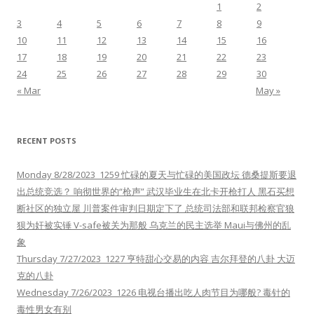
1
2
3
4
5
6
7
8
9
10
11
12
13
14
15
16
17
18
19
20
21
22
23
24
25
26
27
28
29
30
« Mar
May »
RECENT POSTS
Monday 8/28/2023 1259 忙碌的夏天与忙碌的美国政坛 德桑提斯要退
出总统竞选？ 响彻世界的“枪声” 武汉毕业生在北卡开枪打人 黑石买想
断社区的独立屋 川普案件审判日期定下了 总统司法部和联邦检察官狼
狈为奸被实锤 V-safe被关为那般 乌克兰的民主选举 Maui与佛州的乱
象
Thursday 7/27/2023 1227 亨特甜心交易的内容 吉尔拜登的八卦 大迈
克的八卦
Wednesday 7/26/2023 1226 电视台播出吃人肉节目为哪般? 毒针的
毒性男女有别