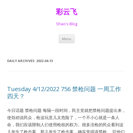
彩云飞
Shao's Blog
Skip
Menu
to
content
DAILY ARCHIVES:
2022-04-13
Tuesday 4/12/2022 756 禁枪问题 一周工作
四天？
今日话题 禁枪问题 每隔一段时间，民主党就把禁枪问题提出来，
使劲劝说民众，枪这玩意儿太危险了，一个不小心就是一条人
命，我们应该限制人们使用枪枝的权力。很多没枪的民众看到这
儿发生了枪击案、那儿发生了枪击案，确实觉得该禁枪。 可他们