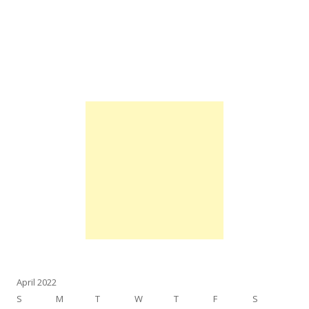
April 2022
S
M
T
W
T
F
S