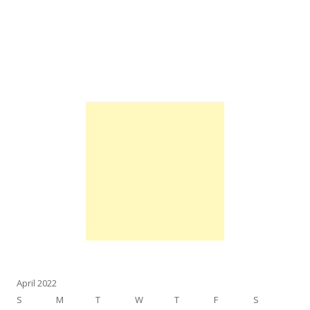
April 2022
S
M
T
W
T
F
S