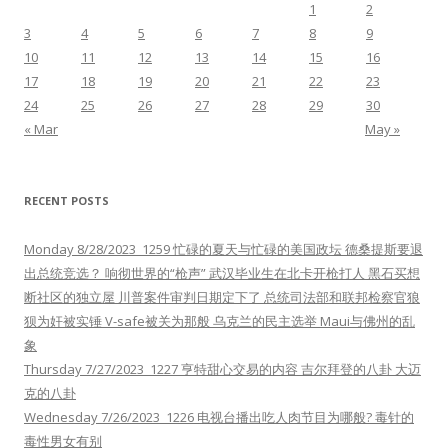
1
2
3
4
5
6
7
8
9
10
11
12
13
14
15
16
17
18
19
20
21
22
23
24
25
26
27
28
29
30
« Mar
May »
RECENT POSTS
Monday 8/28/2023 1259 忙碌的夏天与忙碌的美国政坛 德桑提斯要退
出总统竞选？ 响彻世界的“枪声” 武汉毕业生在北卡开枪打人 黑石买想
断社区的独立屋 川普案件审判日期定下了 总统司法部和联邦检察官狼
狈为奸被实锤 V-safe被关为那般 乌克兰的民主选举 Maui与佛州的乱
象
Thursday 7/27/2023 1227 亨特甜心交易的内容 吉尔拜登的八卦 大迈
克的八卦
Wednesday 7/26/2023 1226 电视台播出吃人肉节目为哪般? 毒针的
毒性男女有别