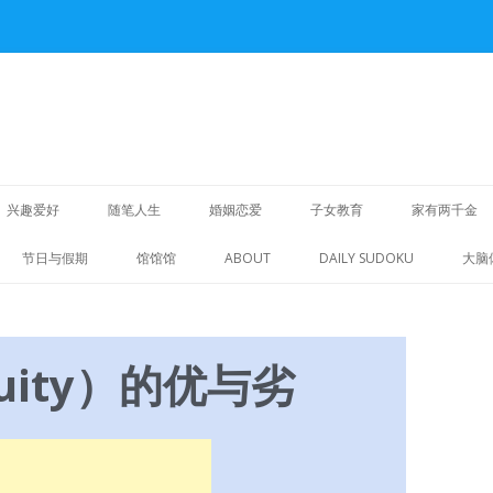
Skip
to
兴趣爱好
随笔人生
婚姻恋爱
子女教育
家有两千金
content
重拾旧爱
节日与假期
馆馆馆
ABOUT
DAILY SUDOKU
大脑
明华人生
诗词歌赋
uity）的优与劣
随笔散文