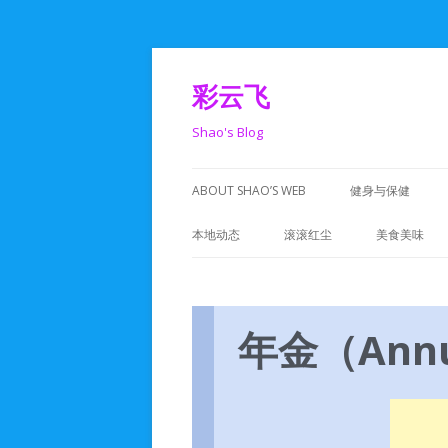
彩云飞
Shao's Blog
ABOUT SHAO’S WEB
健身与保健
本地动态
滚滚红尘
美食美味
DCA活动
人在旅途
湾区活动
码工世界
年金（Ann
美食活动
生活记录
政治活动
心动一刻
学校活动
人生感悟