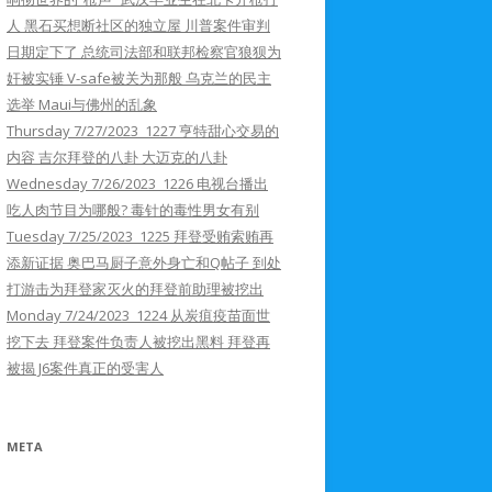
人 黑石买想断社区的独立屋 川普案件审判
日期定下了 总统司法部和联邦检察官狼狈为
奸被实锤 V-safe被关为那般 乌克兰的民主
选举 Maui与佛州的乱象
Thursday 7/27/2023 1227 亨特甜心交易的
内容 吉尔拜登的八卦 大迈克的八卦
Wednesday 7/26/2023 1226 电视台播出
吃人肉节目为哪般? 毒针的毒性男女有别
Tuesday 7/25/2023 1225 拜登受贿索贿再
添新证据 奥巴马厨子意外身亡和Q帖子 到处
打游击为拜登家灭火的拜登前助理被挖出
Monday 7/24/2023 1224 从炭疽疫苗面世
挖下去 拜登案件负责人被挖出黑料 拜登再
被揭 J6案件真正的受害人
META