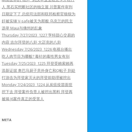
人 黑石买想断社区的独立屋 川普案件审判
日期定下了 总统司法部和联邦检察官狼狈为
奸被实锤 V-safe被关为那般 乌克兰的民主
选举 Maui与佛州的乱象
Thursday 7/27/2023 1227 亨特甜心交易的
内容 吉尔拜登的八卦 大迈克的八卦
Wednesday 7/26/2023 1226 电视台播出
吃人肉节目为哪般? 毒针的毒性男女有别
Tuesday 7/25/2023 1225 拜登受贿索贿再
添新证据 奥巴马厨子意外身亡和Q帖子 到处
打游击为拜登家灭火的拜登前助理被挖出
Monday 7/24/2023 1224 从炭疽疫苗面世
挖下去 拜登案件负责人被挖出黑料 拜登再
被揭 J6案件真正的受害人
META