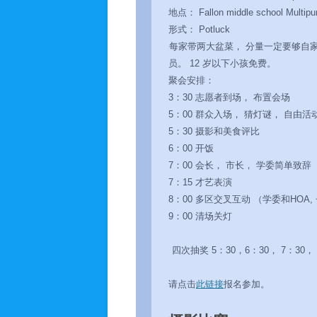
地点： Fallon middle school Multipu
形式： Potluck
每家带两大盆菜， 分量一定要够自家吃；
员。 12 岁以下小孩免费。
聚会安排：
3：30 志愿者到场， 布置会场
5：00 群众入场， 猜灯谜， 自由
5：30 摄影和美食评比
6：00 开饭
7：00 会长， 市长， 学委简单致辞
7：15 才艺表演
8：00 多区交叉互动 （学委和HOA
9：00 清场关灯
四次抽奖 5：30，6：30， 7：30， 
请点击
此链接
报名参加。