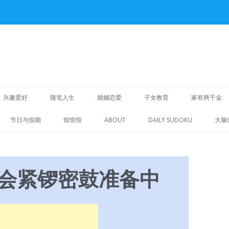
Skip
to
兴趣爱好
随笔人生
婚姻恋爱
子女教育
家有两千金
content
重拾旧爱
节日与假期
馆馆馆
ABOUT
DAILY SUDOKU
大脑
明华人生
诗词歌赋
晚会紧锣密鼓准备中
随笔散文