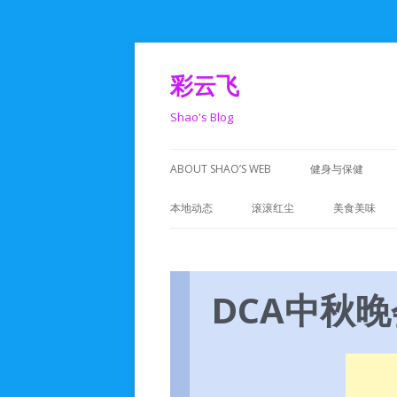
彩云飞
Shao's Blog
ABOUT SHAO’S WEB
健身与保健
本地动态
滚滚红尘
美食美味
DCA活动
人在旅途
湾区活动
码工世界
DCA中秋
美食活动
生活记录
政治活动
心动一刻
学校活动
人生感悟