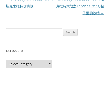
Post
斯克之推特攻防战
克推特大战之Tender Offer Q帖
子里的沙特
→
navigation
Search
for:
CATEGORIES
Categories