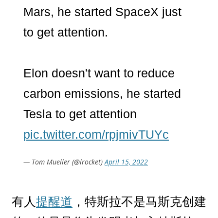
Mars, he started SpaceX just
to get attention.
Elon doesn't want to reduce
carbon emissions, he started
Tesla to get attention
pic.twitter.com/rpjmivTUYc
— Tom Mueller (@lrocket)
April 15, 2022
有人
提醒道
，特斯拉不是马斯克创建