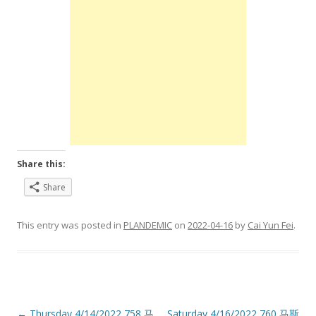
Share this:
Share
This entry was posted in
PLANDEMIC
on
2022-04-16
by
Cai Yun Fei
.
←
Thursday 4/14/2022 758 马
Saturday 4/16/2022 760 马斯