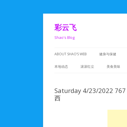
彩云飞
Shao's Blog
ABOUT SHAO’S WEB
健身与保健
本地动态
滚滚红尘
美食美味
DCA活动
人在旅途
Saturday 4/23/202
湾区活动
码工世界
西
美食活动
生活记录
政治活动
心动一刻
学校活动
人生感悟