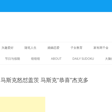
Skip
to
兴趣爱好
随笔人生
婚姻恋爱
子女教育
家有两千金
content
重拾旧爱
节日与假期
馆馆馆
ABOUT
DAILY SUDOKU
大脑
明华人生
2 767 马斯克怒怼盖茨 马斯克“恭喜”杰克多
诗词歌赋
随笔散文