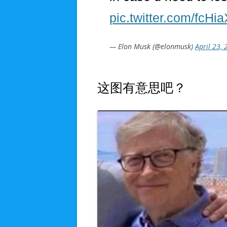
pic.twitter.com/fcHi
— Elon Musk (@elonmusk)
April 23,
这图有意思吧？