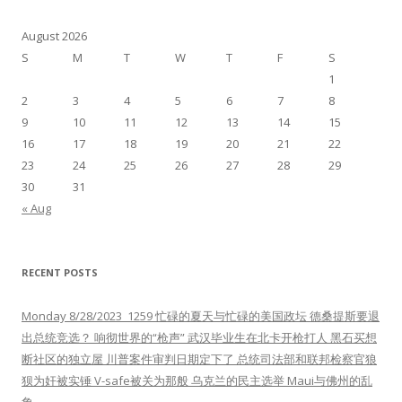
August 2026
S
M
T
W
T
F
S
1
2
3
4
5
6
7
8
9
10
11
12
13
14
15
16
17
18
19
20
21
22
23
24
25
26
27
28
29
30
31
« Aug
RECENT POSTS
Monday 8/28/2023 1259 忙碌的夏天与忙碌的美国政坛 德桑提斯要退
出总统竞选？ 响彻世界的“枪声” 武汉毕业生在北卡开枪打人 黑石买想
断社区的独立屋 川普案件审判日期定下了 总统司法部和联邦检察官狼
狈为奸被实锤 V-safe被关为那般 乌克兰的民主选举 Maui与佛州的乱
象