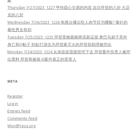
Thursday 7/27/2023 1227 亨特甜心交易的内容 吉尔拜登的八卦 大迈
克的八卦
Wednesday 7/26/2023 1226 电视台播出吃人肉节目为哪般? 毒针的
毒性男女有别
Tuesday 7/25/2023 1225 拜登受贿索贿再添新证据 奥巴马厨子意外
身亡和Q帖子 到处打游击为拜登家灭火的拜登前助理被挖出
Monday 7/24/2023 1224 从炭疽疫苗面世挖下去 拜登案件负责人被挖
出黑料 拜登再被揭 J6案件真正的受害人
META
Register
Log in
Entries feed
Comments feed
WordPress.org